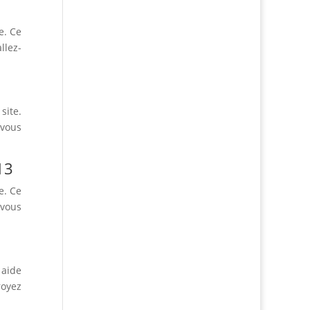
e. Ce
llez-
site.
-vous
13
e. Ce
-vous
 aide
royez